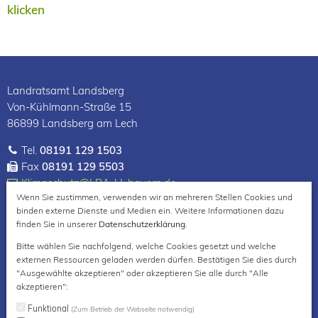
klicken
Landratsamt Landsberg
Von-Kühlmann-Straße 15
86899 Landsberg am Lech
Tel.
08191 129 1503
Fax
08191 129 5503
Klimaschutz@LRA-LL.bayern.de
Wenn Sie zustimmen, verwenden wir an mehreren Stellen Cookies und
Facebook
Instagram
binden externe Dienste und Medien ein. Weitere Informationen dazu
finden Sie in unserer
Datenschutzerklärung
.
Bitte wählen Sie nachfolgend, welche Cookies gesetzt und welche
Impressum
externen Ressourcen geladen werden dürfen. Bestätigen Sie dies durch
Datenschutzerklärung
"Ausgewählte akzeptieren" oder akzeptieren Sie alle durch "Alle
Datenschutzeinstellungen
akzeptieren":
Erklärung zur Barrierefreiheit
Funktional
(Zum Betrieb der Webseite notwendig)
Über uns